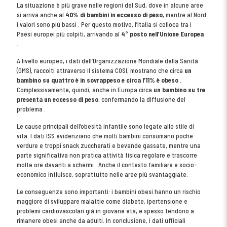
La situazione è più grave nelle regioni del Sud, dove in alcune aree
si arriva anche al
40% di bambini in eccesso di peso
, mentre al Nord
i valori sono più bassi . Per questo motivo, l’Italia si colloca tra i
Paesi europei più colpiti, arrivando al
4° posto nell’Unione Europea
.
A livello europeo, i dati dell’Organizzazione Mondiale della Sanità
(OMS), raccolti attraverso il sistema COSI, mostrano che circa
un
bambino su quattro è in sovrappeso e circa l’11% è obeso
.
Complessivamente, quindi, anche in Europa circa
un bambino su tre
presenta un eccesso di peso
, confermando la diffusione del
problema .
Le cause principali dell’obesità infantile sono legate allo stile di
vita. I dati ISS evidenziano che molti bambini consumano poche
verdure e troppi snack zuccherati e bevande gassate, mentre una
parte significativa non pratica attività fisica regolare e trascorre
molte ore davanti a schermi . Anche il contesto familiare e socio-
economico influisce, soprattutto nelle aree più svantaggiate.
Le conseguenze sono importanti: i bambini obesi hanno un rischio
maggiore di sviluppare malattie come diabete, ipertensione e
problemi cardiovascolari già in giovane età, e spesso tendono a
rimanere obesi anche da adulti. In conclusione, i dati ufficiali